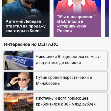
"Мы опозорились".
Артемий Лебедев
В ЕС впали в
ответил на продажу
истерику из-за
квартиры в Киеве
России
о
Интересное на DEITA.RU
Чиновники Владивостока не могут
достучаться до полиции
Путин провел перестановки в
Минобороны
Ипотечный долг приморцев
приблизился к 367 млрд рублей