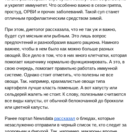
и укрепят иммунитет. Что особенно важно в сезон гриппа, 
простуд, ОРВИ и прочих заболеваний. Такой суп станет 
отличным профилактическим средством зимой.
При этом, диетолог рассказала, что не так уж и важно, 
будет суп мясным или рыбным. Это лишь вопрос 
предпочтений и разнообразия вашего рациона. Намного 
важнее, чтобы в нем было как можно больше разных 
овощей. Все дело в том, что в них много клетчатки, которая 
помогает кишечнику нормально функционировать. А это, в 
свою очередь, помогает правильно работать иммунной 
системе. Однако стоит отметить, что полезны не все 
овощи. Так. например, крахмалистые овощи типа 
картофеля лучше класть поменьше. А вот капусту или 
сельдерей жалеть не стоит. К слову, полезными считаются 
все виды капусты, от обычной белокочанной до брокколи 
или цветной капусты.
Ранее портал Newsdata 
рассказал
 о блюдах, которые 
незаслуженно отправили в черный список те, кто следит за 
здоровьем и фигурой. Так, например, макароны вполне 