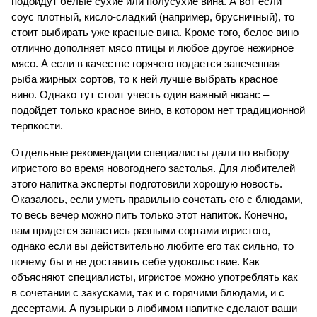
подойдут белые сухие или полусухие вина. А вот если 
соус плотный, кисло-сладкий (например, брусничный), то 
стоит выбирать уже красные вина. Кроме того, белое вино 
отлично дополняет мясо птицы и любое другое нежирное 
мясо. А если в качестве горячего подается запеченная 
рыба жирных сортов, то к ней лучше выбрать красное 
вино. Однако тут стоит учесть один важный нюанс – 
подойдет только красное вино, в котором нет традиционной 
терпкости.
Отдельные рекомендации специалисты дали по выбору 
игристого во время новогоднего застолья. Для любителей 
этого напитка эксперты подготовили хорошую новость. 
Оказалось, если уметь правильно сочетать его с блюдами, 
то весь вечер можно пить только этот напиток. Конечно, 
вам придется запастись разными сортами игристого, 
однако если вы действительно любите его так сильно, то 
почему бы и не доставить себе удовольствие. Как 
объясняют специалисты, игристое можно употреблять как 
в сочетании с закусками, так и с горячими блюдами, и с 
десертами. А пузырьки в любимом напитке сделают ваши 