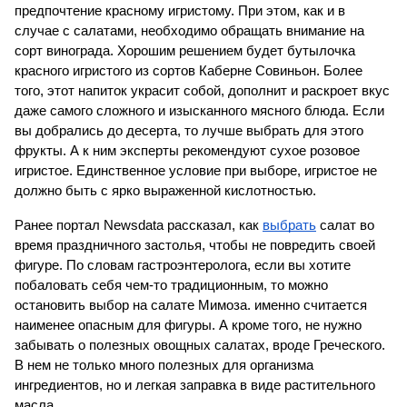
предпочтение красному игристому. При этом, как и в 
случае с салатами, необходимо обращать внимание на 
сорт винограда. Хорошим решением будет бутылочка 
красного игристого из сортов Каберне Совиньон. Более 
того, этот напиток украсит собой, дополнит и раскроет вкус 
даже самого сложного и изысканного мясного блюда. Если 
вы добрались до десерта, то лучше выбрать для этого 
фрукты. А к ним эксперты рекомендуют сухое розовое 
игристое. Единственное условие при выборе, игристое не 
должно быть с ярко выраженной кислотностью.
Ранее портал Newsdata рассказал, как 
выбрать
 салат во 
время праздничного застолья, чтобы не повредить своей 
фигуре. По словам гастроэнтеролога, если вы хотите 
побаловать себя чем-то традиционным, то можно 
остановить выбор на салате Мимоза. именно считается 
наименее опасным для фигуры. А кроме того, не нужно 
забывать о полезных овощных салатах, вроде Греческого. 
В нем не только много полезных для организма 
ингредиентов, но и легкая заправка в виде растительного 
масла.