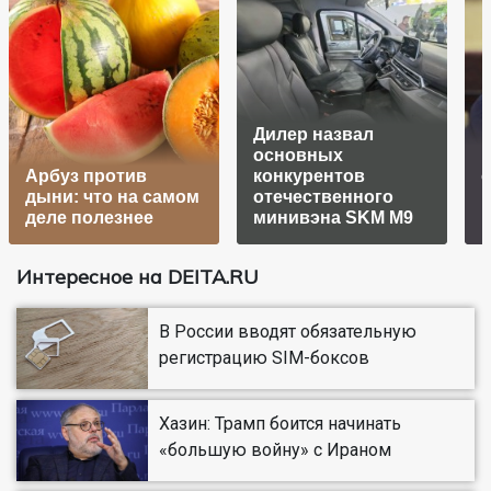
Дилер назвал
основных
Арбуз против
конкурентов
о
дыни: что на самом
отечественного
в
деле полезнее
минивэна SKM M9
Интересное на DEITA.RU
В России вводят обязательную
регистрацию SIM-боксов
Хазин: Трамп боится начинать
«большую войну» с Ираном