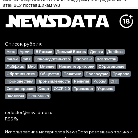
Список рубрик:
Авто
Армия
В России
Дальний Восток
Деньги
Донбасс
Жильё
ЖКХ
Законодательство
Здоровье
Казахстан
Лайфхак
Мир
Мнение
Новые территории
Образование
Обратная связь
Общество
Политика
Правосудие
Природа
Происшествия
Промышленность
Религия
Россия
СНГ
Спецоперация
Спорт
СССР 2.0
Транспорт
Украина
Экология
Экономика
redactor@newsdata.ru
RSS
Использование материалов
NewsData
разрешено только с