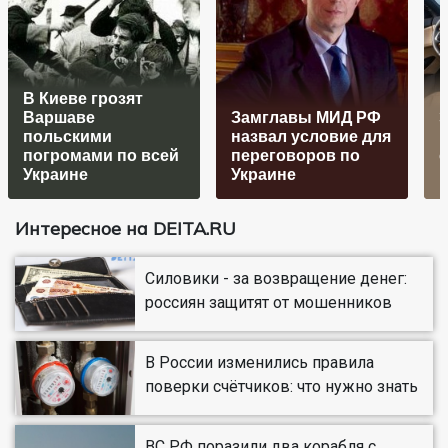
В Киеве грозят
Варшаве
Замглавы МИД РФ
Э
польскими
назвал условие для
м
погромами по всей
переговоров по
Украине
Украине
Интересное на DEITA.RU
Силовики - за возвращение денег:
россиян защитят от мошенников
В России изменились правила
поверки счётчиков: что нужно знать
ВС РФ поразили два корабля с