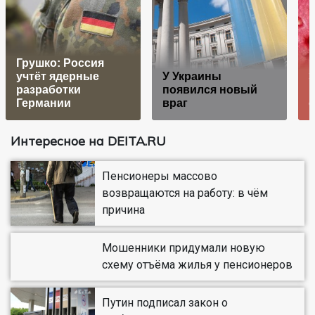
Грушко: Россия
учтёт ядерные
У Украины
Э
разработки
появился новый
Германии
враг
Интересное на DEITA.RU
Пенсионеры массово
возвращаются на работу: в чём
причина
Мошенники придумали новую
схему отъёма жилья у пенсионеров
Путин подписал закон о