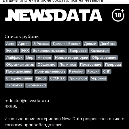
Список рубрик:
Авто
Армия
В России
Дальний Восток
Деньги
Донбасс
Жильё
ЖКХ
Законодательство
Здоровье
Казахстан
Лайфхак
Мир
Мнение
Новые территории
Образование
Обратная связь
Общество
Политика
Правосудие
Природа
Происшествия
Промышленность
Религия
Россия
СНГ
Спецоперация
Спорт
СССР 2.0
Транспорт
Украина
Экология
Экономика
redactor@newsdata.ru
RSS
Использование материалов
NewsData
разрешено только с
согласия правообладателей.