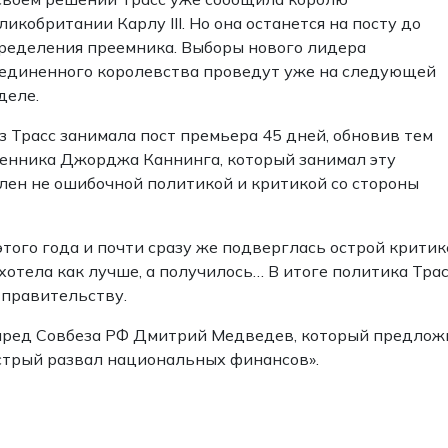
ликобритании Карлу III. Но она останется на посту до
ределения преемника. Выборы нового лидера
единенного королевства проведут уже на следующей
деле.
з Трасс занимала пост премьера 45 дней, обновив тем
венника Джорджа Каннинга, который занимал эту
влен не ошибочной политикой и критикой со стороны
этого года и почти сразу же подверглась острой критик
отела как лучше, а получилось… В итоге политика Трас
 правительству.
ампред Совбеза РФ Дмитрий Медведев, который предлож
стрый развал национальных финансов».