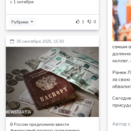
с 1 октября
1
0
Рубрики
30 сентября 2025, 15:30
самым а
должнос
коллег,
Ранее Л
за свою
обвалил
Сегодня
присуди
Автор с
В России предложили ввести
финансовый паспорт гражданина