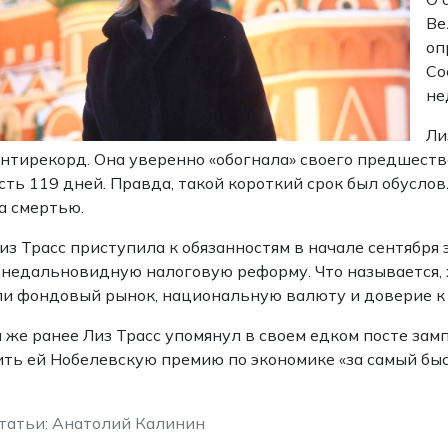
Ве
оп
Со
не
Ли
нтирекорд. Она уверенно «обогнала» своего предшест
ть 119 дней. Правда, такой короткий срок был обусло
 а смертью.
из Трасс приступила к обязанностям в начале сентября 
 недальновидную налоговую реформу. Что называется, х
и фондовый рынок, национальную валюту и доверие к
 же ранее Лиз Трасс упомянул в своем едком посте з
ть ей Нобелевскую премию по экономике «за самый бы
татьи: Анатолий Калинин