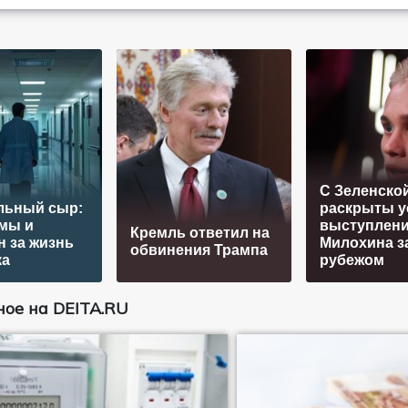
С Зеленской
льный сыр:
раскрыты у
омы и
выступлен
Кремль ответил на
 за жизнь
Милохина з
обвинения Трампа
ка
рубежом
ое на DEITA.RU