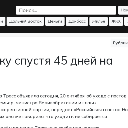
На
ии
Дальний Восток
Деньги
Донбасс
Жильё
ЖКХ
.
Рубри
ку спустя 45 дней на
з Трасс объявила сегодня, 20 октября, об уходе с постов
емьер-министра Великобритании и главы
нсервативной партии, передаёт «Российская газета». На
ях она же говорила, что уходить не собирается.
своём решении Трасс уже сообщила королю