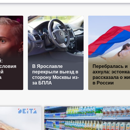
:
словия
В Ярославле
Перебралась и
ий
перекрыли выезд в
ахнула: эстонка
а
сторону Москвы из-
рассказала о ж
за БПЛА
в России