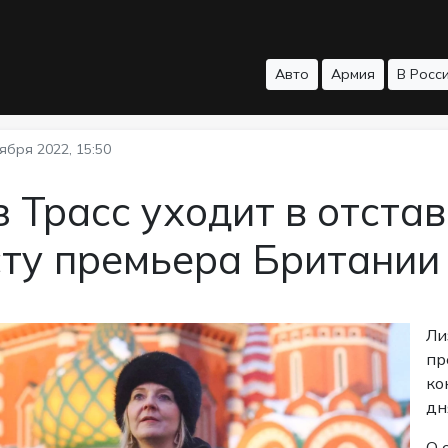
Авто
Армия
В Росс
ября 2022, 15:50
 Трасс уходит в отстав
сту премьера Британии
Ли
пр
ко
дн
О 