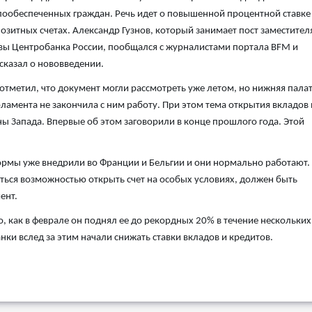
ообеспеченных граждан. Речь идет о повышенной процентной ставке
озитных счетах. Александр Гузнов, который занимает пост заместител
вы Центробанка России, пообщался с журналистами портала BFM и
сказал о нововведении.
отметил, что документ могли рассмотреть уже летом, но нижняя пала
ламента не закончила с ним работу. При этом тема открытия вкладов 
ы Запада. Впервые об этом заговорили в конце прошлого года. Этой
 нормы уже внедрили во Франции и Бельгии и они нормально работают.
аться возможностью открыть счет на особых условиях, должен быть
ент.
, как в феврале он поднял ее до рекордных 20% в течение нескольких
нки вслед за этим начали снижать ставки вкладов и кредитов.