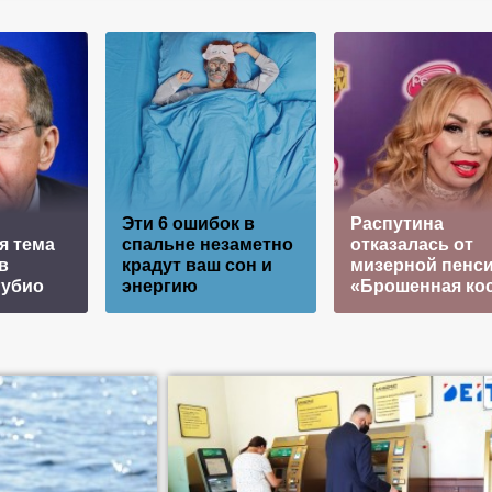
Эти 6 ошибок в
Распутина
я тема
спальне незаметно
отказалась от
в
крадут ваш сон и
мизерной пенси
Рубио
энергию
«Брошенная ко