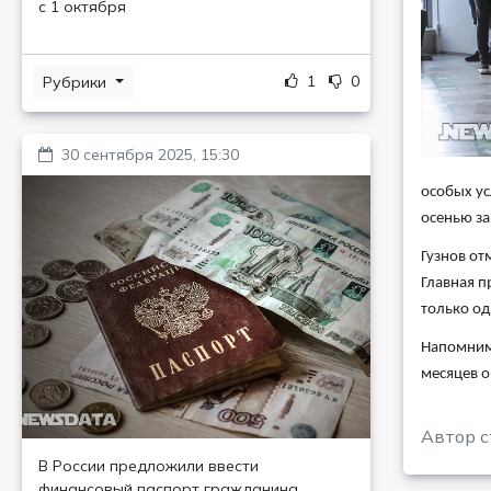
с 1 октября
1
0
Рубрики
30 сентября 2025, 15:30
особых ус
осенью за
Гузнов от
Главная п
только од
Напомним,
месяцев о
Автор с
В России предложили ввести
финансовый паспорт гражданина