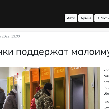
Авто
Армия
В Росс
 2022, 13:00
нки поддержат малоим
Рос
фин
о т
Рос
сбе
В п
кот