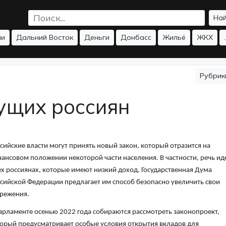
На
ии
Дальний Восток
Деньги
Донбасс
Жильё
ЖКХ
.
Рубри
ущих россиян
сийские власти могут принять новый закон, который отразится на
ансовом положении некоторой части населения. В частности, речь ид
ех россиянах, которые имеют низкий доход. Государственная Дума
сийской Федерации предлагает им способ безопасно увеличить свои
режения.
арламенте осенью 2022 года собираются рассмотреть законопроект,
орый предусматривает особые условия открытия вкладов для