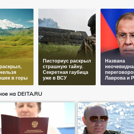
Писториус раскрыл
Названа
раскрыл,
страшную тайну.
неочевидна
нельзя
Секретная гаубица
переговоро
ошек в горы
уже в ВСУ
Лаврова и 
ое на DEITA.RU