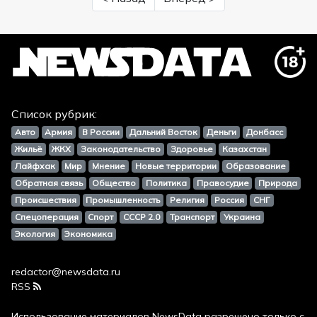
Список рубрик:
Авто
Армия
В России
Дальний Восток
Деньги
Донбасс
Жильё
ЖКХ
Законодательство
Здоровье
Казахстан
Лайфхак
Мир
Мнение
Новые территории
Образование
Обратная связь
Общество
Политика
Правосудие
Природа
Происшествия
Промышленность
Религия
Россия
СНГ
Спецоперация
Спорт
СССР 2.0
Транспорт
Украина
Экология
Экономика
redactor@newsdata.ru
RSS
Использование материалов
NewsData
разрешено только с