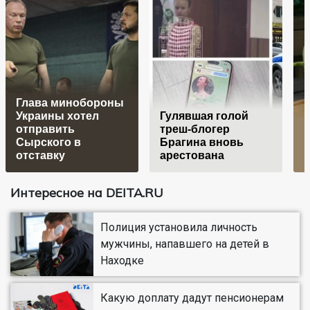
Глава минобороны
Украины хотел
Гулявшая голой
отправить
треш-блогер
В
Сырского в
Брагина вновь
отставку
арестована
Интересное на DEITA.RU
Полиция установила личность
мужчины, напавшего на детей в
Находке
Какую доплату дадут пенсионерам