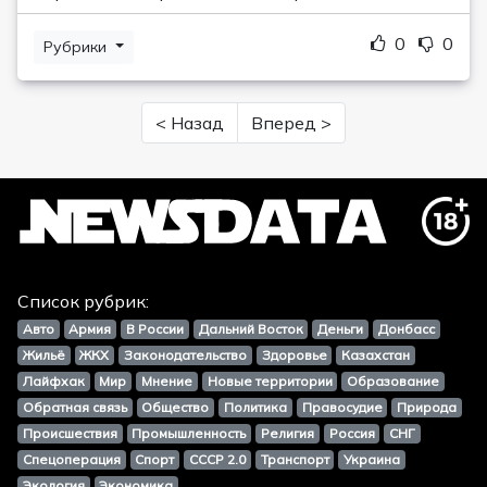
0
0
Рубрики
< Назад
Вперед >
Список рубрик:
Авто
Армия
В России
Дальний Восток
Деньги
Донбасс
Жильё
ЖКХ
Законодательство
Здоровье
Казахстан
Лайфхак
Мир
Мнение
Новые территории
Образование
Обратная связь
Общество
Политика
Правосудие
Природа
Происшествия
Промышленность
Религия
Россия
СНГ
Спецоперация
Спорт
СССР 2.0
Транспорт
Украина
Экология
Экономика