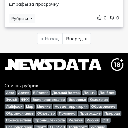
штрафы за просрочку
0
0
Рубрики
< Назад
Вперед >
Список рубрик:
Авто
Армия
В России
Дальний Восток
Деньги
Донбасс
Жильё
ЖКХ
Законодательство
Здоровье
Казахстан
Лайфхак
Мир
Мнение
Новые территории
Образование
Обратная связь
Общество
Политика
Правосудие
Природа
Происшествия
Промышленность
Религия
Россия
СНГ
Спецоперация
Спорт
СССР 2.0
Транспорт
Украина