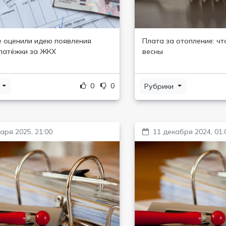
е оценили идею появления
Плата за отопление: чт
латёжки за ЖКХ
весны
0
0
и
Рубрики
аря 2025, 21:00
11 декабря 2024, 01: