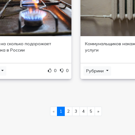
 на сколько подорожает
Коммунальщиков накаж
ка в России
услуги
0
0
и
Рубрики
«
1
2
3
4
5
»