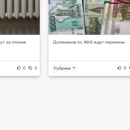
ут за плохие
Должников по ЖКХ ждут перемены
0
0
0
Рубрики