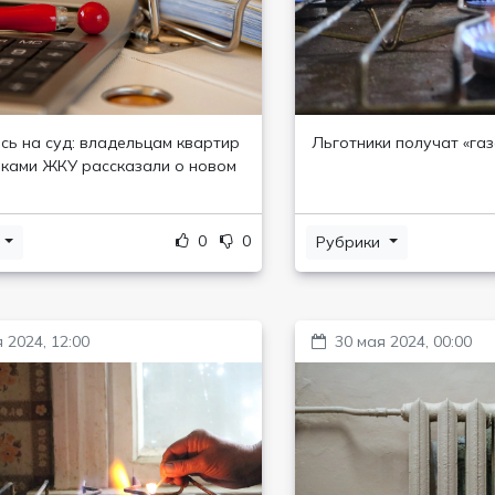
сь на суд: владельцам квартир
Льготники получат «га
иками ЖКУ рассказали о новом
0
0
и
Рубрики
 2024, 12:00
30 мая 2024, 00:00