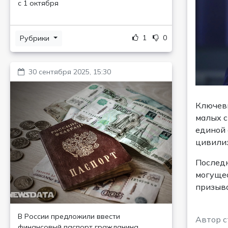
с 1 октября
1
0
Рубрики
30 сентября 2025, 15:30
Ключевы
малых с
единой 
цивилиз
Последн
могущес
призыва
В России предложили ввести
Автор с
финансовый паспорт гражданина