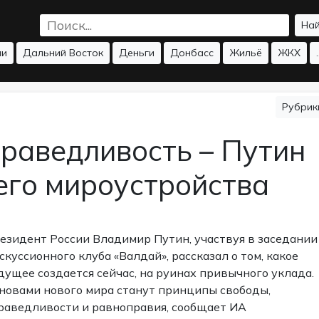
На
ии
Дальний Восток
Деньги
Донбасс
Жильё
ЖКХ
.
Рубри
праведливость – Путин
го мироустройства
езидент России Владимир Путин, участвуя в заседании
скуссионного клуба «Валдай», рассказал о том, какое
дущее создается сейчас, на руинах привычного уклада.
новами нового мира станут принципы свободы,
раведливости и равноправия, сообщает ИА