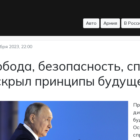
Авто
Армия
В Росс
бря 2023, 22:00
бода, безопасность, с
скрыл принципы будуще
Пр
ди
бу
Ос
сп