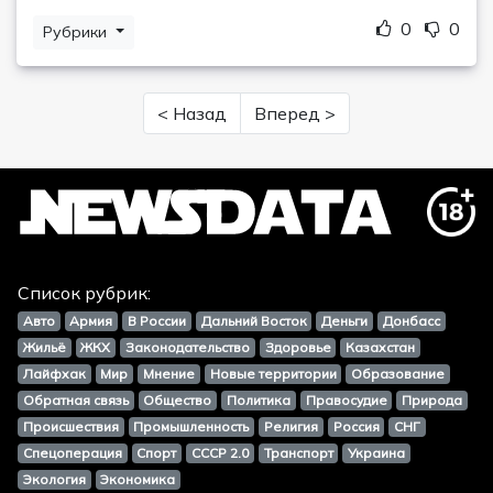
0
0
Рубрики
< Назад
Вперед >
Список рубрик:
Авто
Армия
В России
Дальний Восток
Деньги
Донбасс
Жильё
ЖКХ
Законодательство
Здоровье
Казахстан
Лайфхак
Мир
Мнение
Новые территории
Образование
Обратная связь
Общество
Политика
Правосудие
Природа
Происшествия
Промышленность
Религия
Россия
СНГ
Спецоперация
Спорт
СССР 2.0
Транспорт
Украина
Экология
Экономика