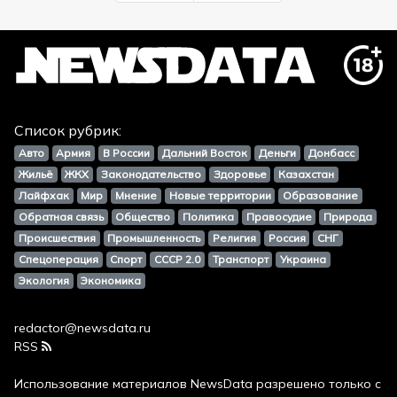
Список рубрик:
Авто
Армия
В России
Дальний Восток
Деньги
Донбасс
Жильё
ЖКХ
Законодательство
Здоровье
Казахстан
Лайфхак
Мир
Мнение
Новые территории
Образование
Обратная связь
Общество
Политика
Правосудие
Природа
Происшествия
Промышленность
Религия
Россия
СНГ
Спецоперация
Спорт
СССР 2.0
Транспорт
Украина
Экология
Экономика
redactor@newsdata.ru
RSS
Использование материалов
NewsData
разрешено только с