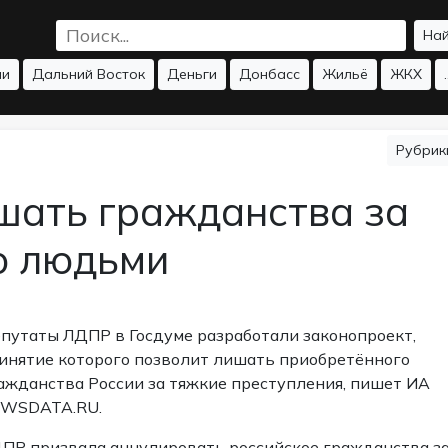
На
ии
Дальний Восток
Деньги
Донбасс
Жильё
ЖКХ
.
Рубри
шать гражданства за
ю людьми
путаты ЛДПР в Госдуме разработали законопроект,
инятие которого позволит лишать приобретённого
ажданства России за тяжкие преступления, пишет ИА
WSDATA.RU.
ПР призвала аннулировать российское гражданства з