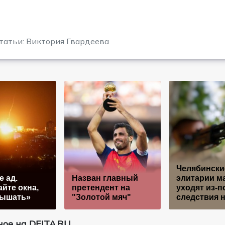
татьи: Виктория Гвардеева
Челябински
е ад.
Назван главный
элитарии м
йте окна,
претендент на
уходят из-п
дышать»
"Золотой мяч"
следствия 
ое на DEITA.RU