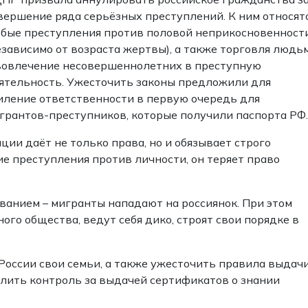
вершение ряда серьёзных преступлений. К ним относят
бые преступления против половой неприкосновенност
езависимо от возраста жертвы), а также торговля людь
вовлечение несовершеннолетних в преступную
ятельность. Ужесточить законы предложили для
иление ответственности в первую очередь для
грантов-преступников, которые получили паспорта РФ.
ии даёт не только права, но и обязывает строго
е преступления против личности, он теряет право
ванием – мигранты нападают на россиянок. При этом
го общества, ведут себя дико, строят свои порядке в
оссии свои семьи, а также ужесточить правила выдач
илить контроль за выдачей сертификатов о знании