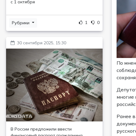
с 1 октября
1
0
Рубрики
30 сентября 2025, 15:30
По мнен
соблюда
сохраня
Депутат
многие 
российс
Ранее в
докумен
В России предложили ввести
русског
финансовый паспорт гражданина