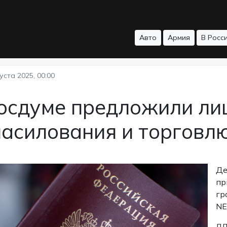
Авто
Армия
В Росс
уста 2025, 00:00
Госдуме предложили ли
насилования и торговл
Де
пр
гр
NE
ЛД