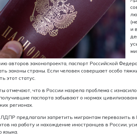
со
лю
(н
и 
де
ус
ми
ию авторов законопроекта, паспорт Российской Федерац
ть законы страны. Если человек совершает особо тяжки
ть этот статус.
ы отмечают, что в России назрела проблема с изнасило
получившие паспорта забывают о нормах цивилизованно
ких регионах.
 ЛДПР предлагали запретить мигрантам перевозить в Р
тов на работу и нахождение иностранцев в России, ус
о языка.