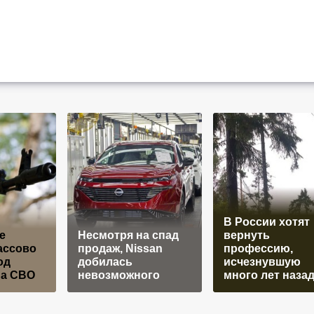
В России хотят
е
Несмотря на спад
вернуть
ассово
продаж, Nissan
профессию,
од
добилась
исчезнувшую
на СВО
невозможного
много лет наза