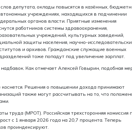
 слов депутата, оклады повысятся в казённых, бюджет
автономных учреждениях, находящихся в подчинении
деральных органов власти. Приятные изменения
снутся работников системы здравоохранения,
разовательных учреждений, культурных заведений,
циальной защиты населения, научно-исследовательски
ститутов и архивов. Гражданские служащие военных
дразделений тоже попадут под увеличение зарплат.
 надбавок. Как отмечает Алексей Говырин, подобная ме
 коснется. Решения о повышении дохода принимают
низаций также могут рассчитывать на то, что положен
ами.
ты труда (МРОТ). Российская трехсторонняя комиссия 
ст с 1 января 2026 года на 20,7 процента. Теперь
ков проиндексируют.