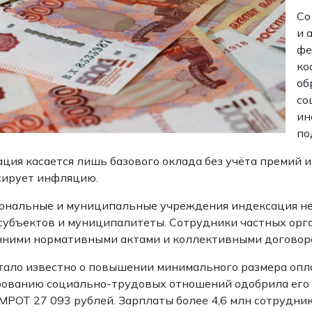
Со
и 
фе
ко
об
со
ин
по
ция касается лишь базового оклада без учёта премий и
сирует инфляцию.
ональные и муниципальные учреждения индексация не
субъектов и муниципалитеты. Сотрудники частных орга
нними нормативными актами и коллективными договор
тало известно о повышении минимального размера опла
ованию социально-трудовых отношений одобрила его ро
МРОТ 27 093 рублей. Зарплаты более 4,6 млн сотрудни