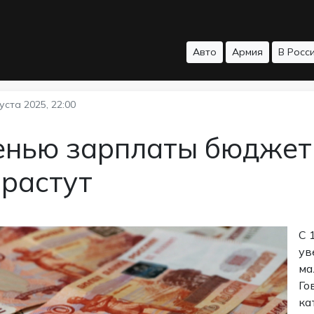
Авто
Армия
В Росс
уста 2025, 22:00
енью зарплаты бюджет
зрастут
С 
ув
ма
Го
ка