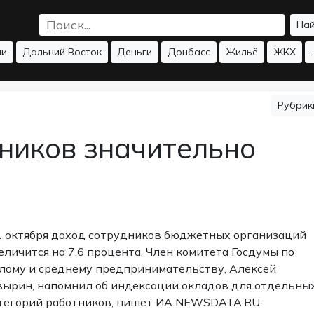
На
ии
Дальний Восток
Деньги
Донбасс
Жильё
ЖКХ
.
Рубри
ников значительно
1 октября доход сотрудников бюджетных организаций
еличится на 7,6 процента. Член комитета Госдумы по
лому и среднему предпринимательству, Алексей
вырин, напомнил об индексации окладов для отдельны
тегорий работников, пишет ИА NEWSDATA.RU.