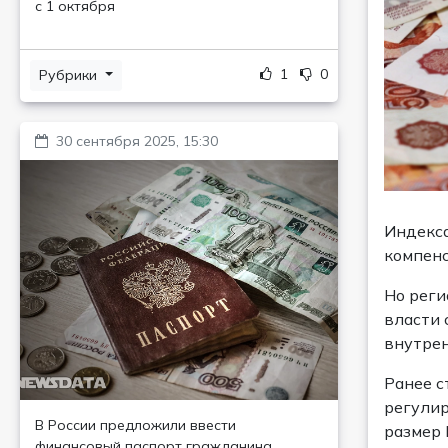
с 1 октября
1
0
Рубрики
30 сентября 2025, 15:30
Индекса
компен
Но реги
власти 
внутре
Ранее с
регулир
В России предложили ввести
размер 
финансовый паспорт гражданина