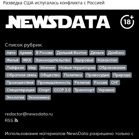
Список рубрик:
Авто
Армия
В России
Дальний Восток
Деньги
Донбасс
Жильё
ЖКХ
Законодательство
Здоровье
Казахстан
Лайфхак
Мир
Мнение
Новые территории
Образование
Обратная связь
Общество
Политика
Правосудие
Природа
Происшествия
Промышленность
Религия
Россия
СНГ
Спецоперация
Спорт
СССР 2.0
Транспорт
Украина
Экология
Экономика
redactor@newsdata.ru
RSS
Использование материалов
NewsData
разрешено только с