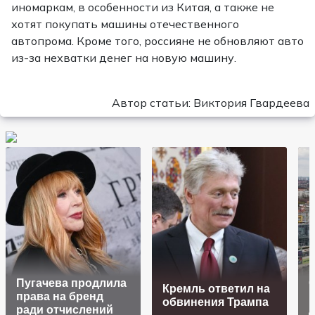
иномаркам, в особенности из Китая, а также не
хотят покупать машины отечественного
автопрома. Кроме того, россияне не обновляют авто
из-за нехватки денег на новую машину.
Автор статьи: Виктория Гвардеева
Пугачева продлила
О
Кремль ответил на
права на бренд
обвинения Трампа
ради отчислений
д