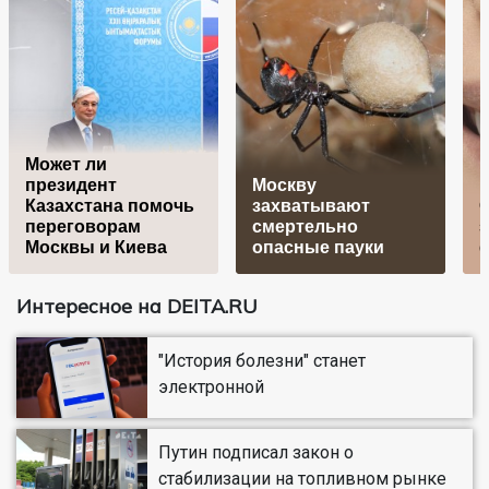
Может ли
президент
Москву
Казахстана помочь
захватывают
С
переговорам
смертельно
з
Москвы и Киева
опасные пауки
Интересное на DEITA.RU
"История болезни" станет
электронной
Путин подписал закон о
стабилизации на топливном рынке