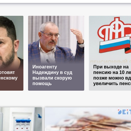
Иноагенту
При выходе на
отовят
Надеждину в суд
пенсию на 10 ле
енскому
вызвали скорую
позже можно в
помощь
увеличить пен