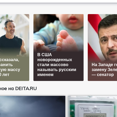
В США
ссказала,
новорожденных
ранить
стали массово
На Западе г
ую массу
называть русским
замену Зел
0 лет
именем
— сенатор
ое на DEITA.RU