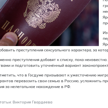
гр
не
Яр
пр
Из
пе
Яр
обавить преступления сексуального характера, за кот
менно преступления добавят к списку, пока неизвестно
вами и подготовить уточнённый вариант законопроект
тметить, что в Госдуме призывают к ужесточению мигр
рантов перевозить свои семью в Россию, усложнить пр
ия за нелегальное нахождение в РФ.
татьи: Виктория Гвардеева