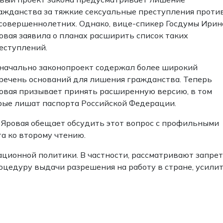
ажданства за тяжкие сексуальные преступления проти
совершеннолетних. Однако, вице-спикер Госдумы Ирин
овая заявила о планах расширить список таких
еступлений.
начально законопроект содержал более широкий
речень оснований для лишения гражданства. Теперь
овая призывает принять расширенную версию, в том
орые лишат паспорта Российской Федерации.
. Яровая обещает обсудить этот вопрос с профильными
а ко второму чтению.
ационной политики. В частности, рассматривают запрет
оцедуру выдачи разрешения на работу в стране, усили