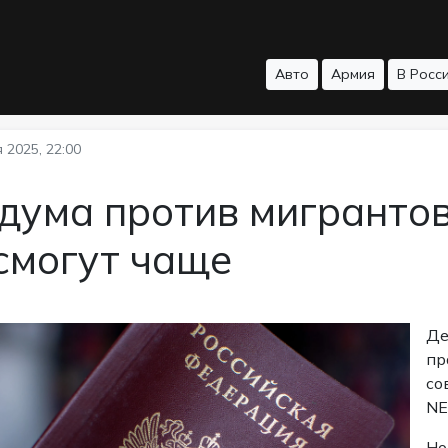
Авто
Армия
В Росс
 2025, 22:00
дума против мигрантов
смогут чаще
Де
пр
со
NE
Но