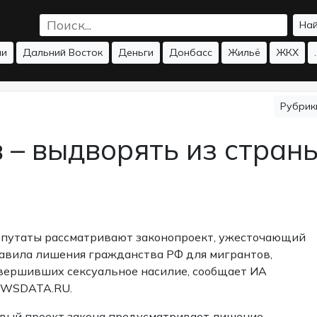
На
ии
Дальний Восток
Деньги
Донбасс
Жильё
ЖКХ
.
Рубри
 – выдворять из стран
путаты рассматривают законопроект, ужесточающий
авила лишения гражданства РФ для мигрантов,
вершивших сексуальное насилие, сообщает ИА
WSDATA.RU.
вый проект закона предусматривает лишение