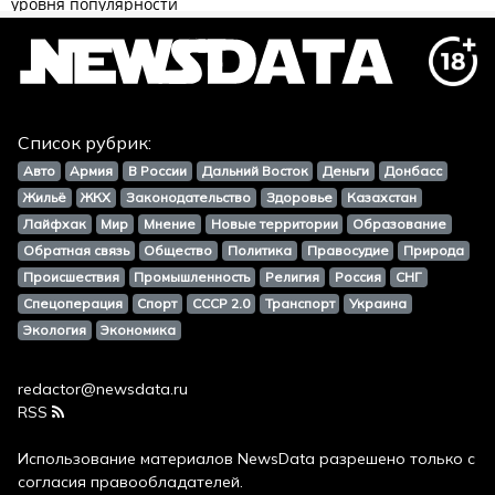
Список рубрик:
Авто
Армия
В России
Дальний Восток
Деньги
Донбасс
Жильё
ЖКХ
Законодательство
Здоровье
Казахстан
Лайфхак
Мир
Мнение
Новые территории
Образование
Обратная связь
Общество
Политика
Правосудие
Природа
Происшествия
Промышленность
Религия
Россия
СНГ
Спецоперация
Спорт
СССР 2.0
Транспорт
Украина
Экология
Экономика
redactor@newsdata.ru
RSS
Использование материалов
NewsData
разрешено только с
согласия правообладателей.