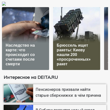
Наследство на
Брюссель ищет
карте: что
ракеты: Киеву
о
происходит со
нашли 200
счетами после
«просроченных»
смерти
ракет
Интересное на DEITA.RU
Пенсионеров призвали найти
старые сберкнижки: в чём причина