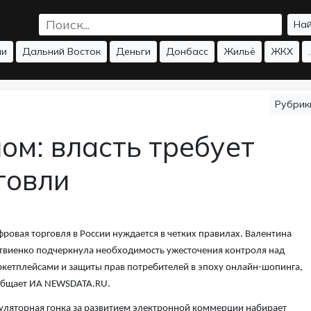
На
ии
Дальний Восток
Деньги
Донбасс
Жильё
ЖКХ
.
Рубри
ом: власть требует
говли
ровая торговля в России нуждается в четких правилах. Валентина
виенко подчеркнула необходимость ужесточения контроля над
кетплейсами и защиты прав потребителей в эпоху онлайн-шопинга,
общает ИА NEWSDATA.RU.
уляторная гонка за развитием электронной коммерции набирает