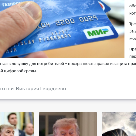
обо
кот
Тре
За 
мош
Пра
пер
ься в ловушку для потребителей – прозрачность правил и защита пр
ой цифровой среды.
татьи: Виктория Гвардеева