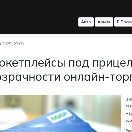
Авто
Армия
В Росс
 2025, 22:00
кетплейсы под прицел
озрачности онлайн-тор
Циф
Мат
мар
со
Рег