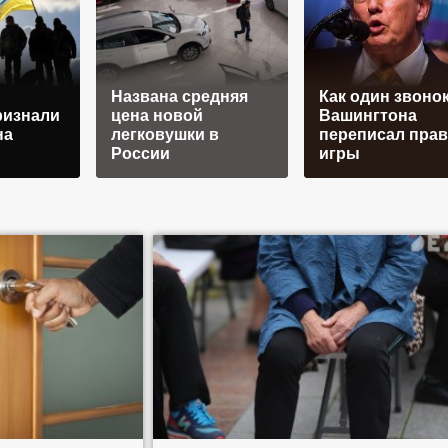
Названа средняя
Как один звонок
ризнали
цена новой
Вашингтона
на
легковушки в
переписал пра
России
игры