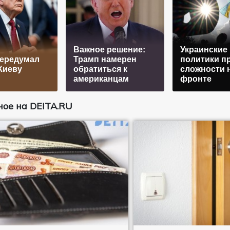
Важное решение:
Украинские
передумал
Трамп намерен
политики п
Киеву
обратиться к
сложности 
американцам
фронте
ое на DEITA.RU