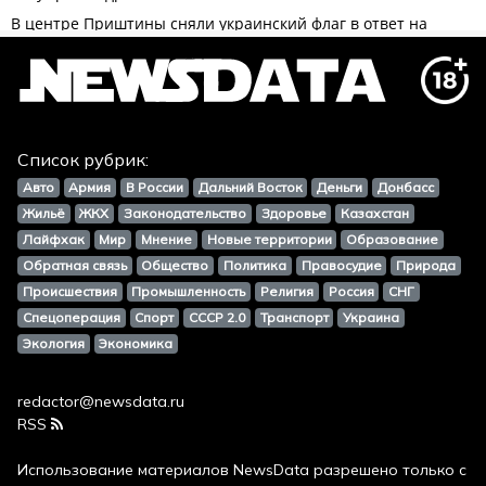
Список рубрик:
Авто
Армия
В России
Дальний Восток
Деньги
Донбасс
Жильё
ЖКХ
Законодательство
Здоровье
Казахстан
Лайфхак
Мир
Мнение
Новые территории
Образование
Обратная связь
Общество
Политика
Правосудие
Природа
Происшествия
Промышленность
Религия
Россия
СНГ
Спецоперация
Спорт
СССР 2.0
Транспорт
Украина
Экология
Экономика
redactor@newsdata.ru
RSS
Использование материалов
NewsData
разрешено только с