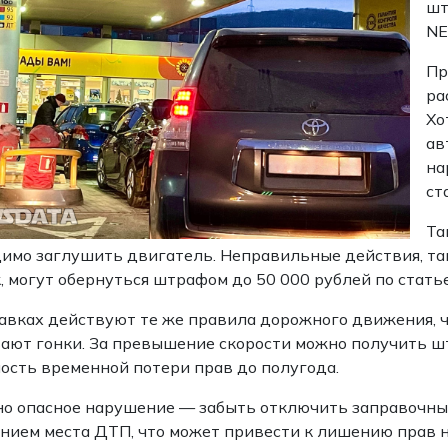
шт
NE
Пр
ра
Хо
ав
на
ст
Та
имо заглушить двигатель. Неправильные действия, так
, могут обернуться штрафом до 50 000 рублей по статье
авках действуют те же правила дорожного движения, чт
ают гонки. За превышение скорости можно получить штр
ость временной потери прав до полугода.
о опасное нарушение — забыть отключить заправочный
нием места ДТП, что может привести к лишению прав на