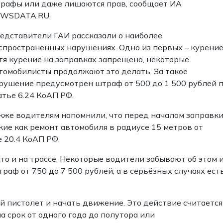
рафы или даже лишаются прав, сообщает ИА
WSDATA.RU.
едставители ГАИ рассказали о наиболее
спространенных нарушениях. Одно из первых – курение
тя курение на заправках запрещено, некоторые
томобилисты продолжают это делать. За такое
рушение предусмотрен штраф от 500 до 1 500 рублей 
атье 6.24 КоАП РФ.
кже водителям напомнили, что перед началом заправк
ие как ремонт автомобиля в радиусе 15 метров от
 20.4 КоАП РФ.
о и на трассе. Некоторые водители забывают об этом 
аф от 750 до 7 500 рублей, а в серьёзных случаях ест
 пистолет и начать движение. Это действие считается
 срок от одного года до полутора или