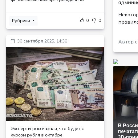
админис
Некотор
0
0
Рубрики
правила
30 сентября 2025, 14:30
Автор с
В Росси
Эксперты рассказали, что будет с
печатат
курсом рубля в октябре
3D-прин