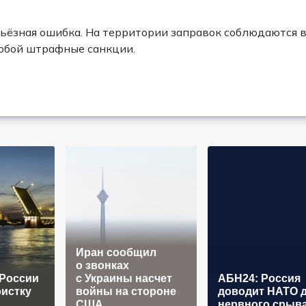
рьёзная ошибка. На территории заправок соблюдаются 
собой штрафные санкции.
Иран сообщил
о звонках
 России
с Украины насчет
АБН24: Россия
ристку
войны на стороне
доводит НАТО 
США
нервного срыв