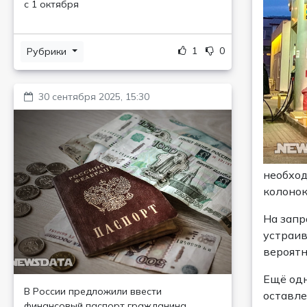
с 1 октября
1
0
Рубрики
30 сентября 2025, 15:30
необход
колонок
На запр
устраив
вероятн
Ещё одн
В России предложили ввести
оставле
финансовый паспорт гражданина