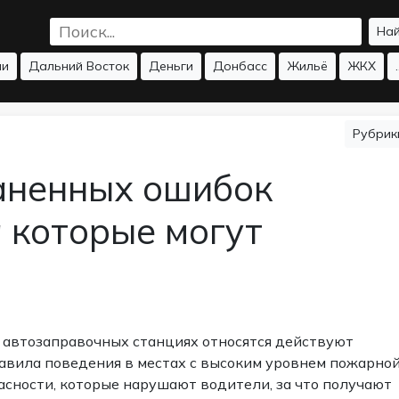
На
ии
Дальний Восток
Деньги
Донбасс
Жильё
ЖКХ
.
Рубри
аненных ошибок
а которые могут
 автозаправочных станциях относятся действуют
авила поведения в местах с высоким уровнем пожарно
асности, которые нарушают водители, за что получают