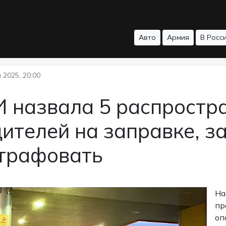
Авто
Армия
В Росс
 2025, 20:00
И назвала 5 распростр
ителей на заправке, з
трафовать
На
пр
оп