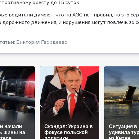
тративному аресту до 15 суток.
ые водители думают, что на АЗС нет правил, но это се
 дорожного движения, и нарушения могут повлечь за 
татьи: Виктория Гвардеева
и начали
Скандал: Украина в
Ситуация в
ь шины на
фокусе польской
удивила ту
тере
политики
из Китая