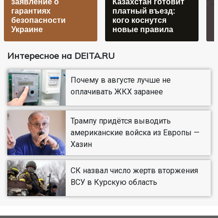
заявление о
Казахстан готовит
гарантиях
платный въезд:
В
безопасности
кого коснутся
Украине
новые правила
Интересное на DEITA.RU
Почему в августе лучше не
оплачивать ЖКХ заранее
Трампу придётся выводить
американские войска из Европы —
Хазин
СК назвал число жертв вторжения
ВСУ в Курскую область