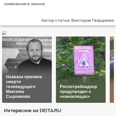
изменения в законе.
Автор статьи: Виктория Гвардеева
Названа причина
смерти
телеведущего
Роспотребнадзор
К
Максима
предупредил о
Сырникова
«наноклещах»
Интересное на DEITA.RU