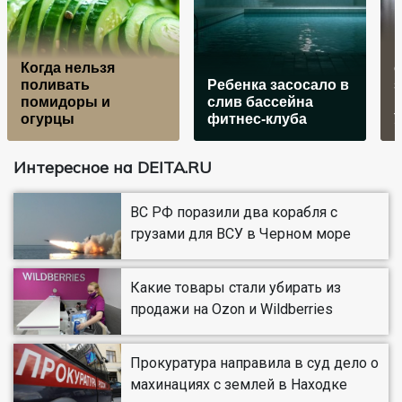
Когда нельзя
о
поливать
Ребенка засосало в
помидоры и
слив бассейна
огурцы
фитнес-клуба
Интересное на DEITA.RU
ВС РФ поразили два корабля с
грузами для ВСУ в Черном море
Какие товары стали убирать из
продажи на Ozon и Wildberries
Прокуратура направила в суд дело о
махинациях с землей в Находке