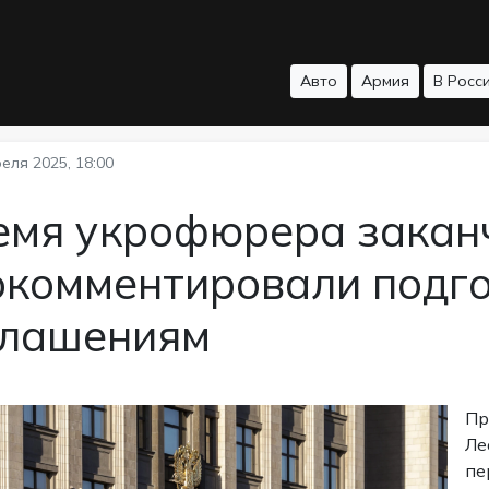
Авто
Армия
В Росс
еля 2025, 18:00
емя укрофюрера заканч
окомментировали подго
глашениям
Пр
Ле
пе