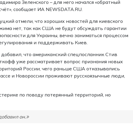
адимира Зеленского – для него начался «обратный
счёт», сообщает ИА NEWSDATA.RU.
уцкий отмели, что хороших новостей для киевского
жима нет, так как США не будут обсуждать гарантии
зопасности для Украины, вечно заниматься процессом
егулирования и поддерживать Киев.
 добавил, что американский спецпосланник Стив
ткофф уже рассматривает вопрос признания новых
рриторий России, чего раньше США отказывались
нбассе и Новороссии проживают русскоязычные люди,
стерике по поводу потерянный территорий, но
добавил он.