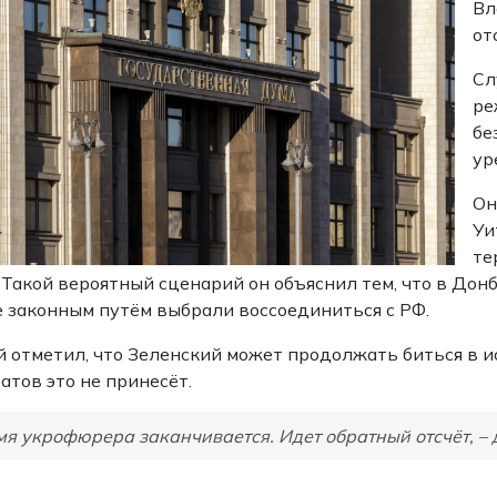
Вл
от
Сл
ре
бе
ур
Он
Уи
те
 Такой вероятный сценарий он объяснил тем, что в До
 законным путём выбрали воссоединиться с РФ.
 отметил, что Зеленский может продолжать биться в и
атов это не принесёт.
я укрофюрера заканчивается. Идет обратный отсчёт, – 