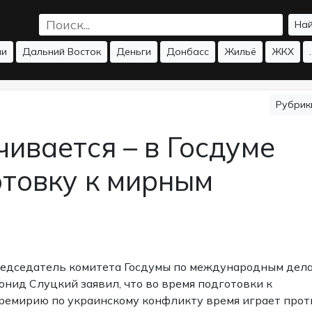
На
ии
Дальний Восток
Деньги
Донбасс
Жильё
ЖКХ
.
Рубри
ивается – в Госдуме
товку к мирным
едседатель комитета Госдумы по международным дел
онид Слуцкий заявил, что во время подготовки к
ремирию по украинскому конфликту время играет прот