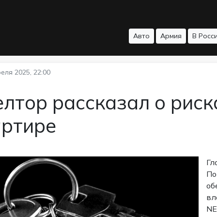
Авто
Армия
В Росс
еля 2025, 22:00
лтор рассказал о риск
артире
Гл
По
об
вл
NE