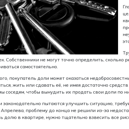
Гл
це
кв
пр
не
эт
Тр
к. Собственники не могут точно определить, сколько р
иваться самостоятельно.
ого, покупатель доли может оказаться недобросовестн
ться, жить или сдавать её, не имея достаточно средст
ы соседям, чтобы вынудить их продать свои доли по ни
и законодательно пытаются улучшить ситуацию, требуя,
Апрелева, проблему до конца не решили из-за недоста
ь долю в квартире, нужно тщательно взвесить все рис