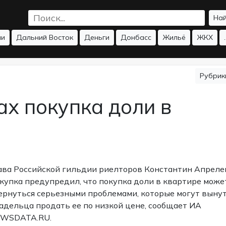
На
ии
Дальний Восток
Деньги
Донбасс
Жильё
ЖКХ
.
Рубри
ах покупка доли в
ава Российской гильдии риелторов Константин Апреле
купка предупредил, что покупка доли в квартире може
ернуться серьезными проблемами, которые могут выну
адельца продать ее по низкой цене, сообщает ИА
WSDATA.RU.