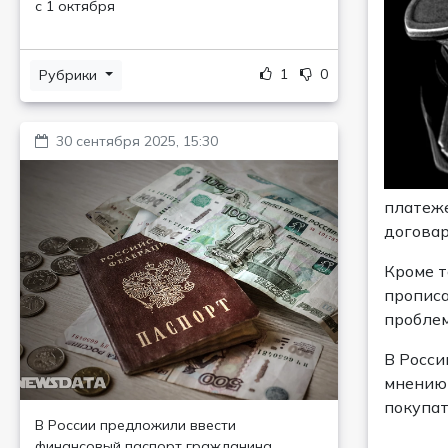
с 1 октября
1
0
Рубрики
30 сентября 2025, 15:30
платеже
договар
Кроме т
прописа
проблем
В Росси
мнению 
покупат
В России предложили ввести
финансовый паспорт гражданина