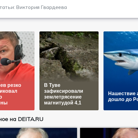
татьи: Виктория Гвардеева
ев резко
В Туве
иковал
зафиксировали
Нашествие 
ю
землетрясение
дошло до Р
ины
магнитудой 4,1
ое на DEITA.RU