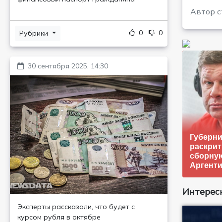
Автор с
0
0
Рубрики
30 сентября 2025, 14:30
Губерни
раскрит
сборну
Аргент
Интересн
Эксперты рассказали, что будет с
курсом рубля в октябре