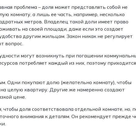
авная проблема – доля может представлять собой не
лую комнату, а лишь ее часть, например, несколько
адратных метров. Владелец такой доли имеет право
оживать на своей площади, даже если это создает
удобства другим жильцам. Закон никак не регулирует
от вопрос.
удности могут возникнуть при погашении коммунальн
есурсов потребляет каждый из них, поэтому приходится
ым. Одни покупают долю (желательно комнату), чтобы
в на целую квартиру. Другие же намеренно создают
зкой цене.
 чтобы доля соответствовала отдельной комнате, но, п
точного внимания к деталям. Он рекомендует прежде ч
ки.