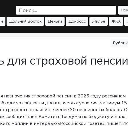
На
ии
Дальний Восток
Деньги
Донбасс
Жильё
ЖКХ
.
Рубри
 для страховой пенсии
я назначения страховой пенсии в 2025 году россиянам
обходимо соблюсти два ключевых условия: минимум 15
т страхового стажа и не менее 30 пенсионных баллов. О
ом сообщил член Комитета Госдумы по бюджету и нало
кита Чаплин в интервью «Российской газете»,
пишет
И