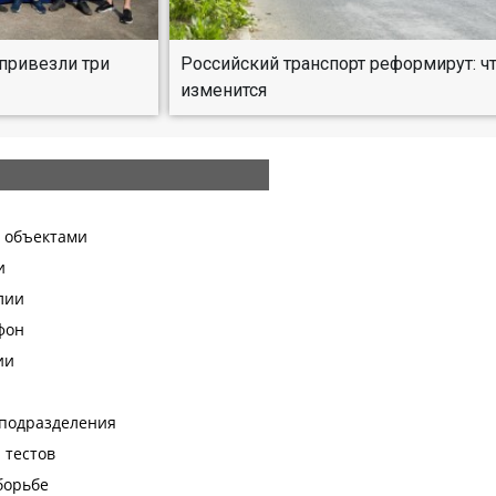
привезли три
Российский транспорт реформирут: ч
изменится