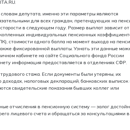
ITA.RU.
 словам депутата, именно эти параметры являются
язательными для всех граждан, претендующих на пен
 старости в следующем году. Размер выплат зависит от
копленных индивидуальных пенсионных коэффициент
ПК), стоимости одного балла на момент выхода на пенси
также фиксированной выплаты. Узнать эти данные мож
личном кабинете на сайте Социального фонда России
ернету информация предоставляется в отделениях СФР.
рудового стажа. Если документы были утеряны, их
 доходах, налоговых деклараций, банковских выписок 
аются свидетельские показания бывших коллег или
ные отчисления в пенсионную систему — залог достойн
оего лицевого счета и обращаться за консультациями в