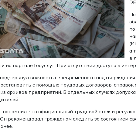
DE
По
об
по
на
(И
а 
в 
ли на портале Госуслуг. При отсутствии доступа к инт
подчеркнул важность своевременного подтверждения т
осстановить с помощью трудовых договоров, справок о
из архивов предприятий. В отдельных случаях допуск
ителей.
 напомнил, что официальный трудовой стаж и регуляр
 Он рекомендовал гражданам следить за состоянием св
анее.