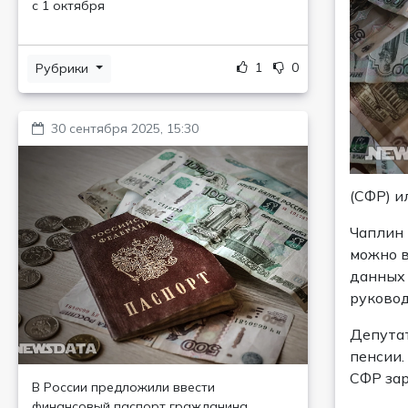
с 1 октября
1
0
Рубрики
30 сентября 2025, 15:30
(СФР) и
Чаплин 
можно в
данных 
руковод
Депутат
пенсии.
СФР зар
В России предложили ввести
финансовый паспорт гражданина