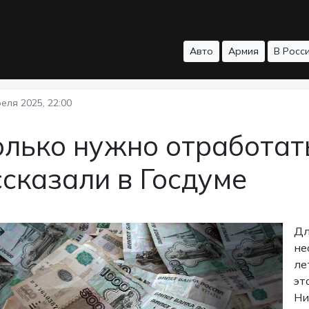
Авто
Армия
В Росс
еля 2025, 22:00
лько нужно отработать
сказали в Госдуме
Дл
не
ле
эт
Ни