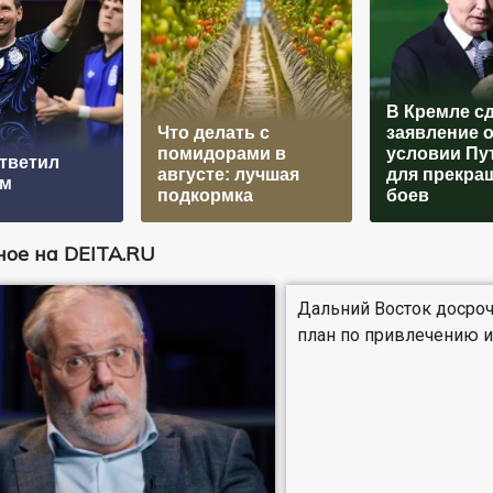
В Кремле с
Что делать с
заявление 
помидорами в
условии Пу
тветил
августе: лучшая
для прекра
ам
подкормка
боев
ое на DEITA.RU
Дальний Восток досро
план по привлечению 