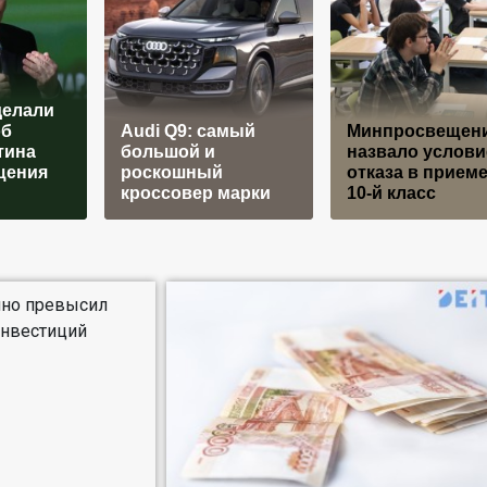
делали
об
Audi Q9: самый
Минпросвещен
тина
большой и
назвало услови
щения
роскошный
отказа в приеме
кроссовер марки
10-й класс
чно превысил
инвестиций