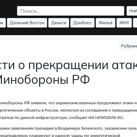
На
ии
Дальний Восток
Деньги
Донбасс
Жильё
ЖКХ
.
Рубри
сти о прекращении ата
 Минобороны РФ
инобороны РФ заявили, что украинские военные продолжают атаки н
ргетические объекты в России, несмотря на соглашение о прекращени
трелов по данной инфраструктуре, сообщает ИА
NEWSDATA.RU.
реки заявлениям президента Владимира Зеленского, украинские сил
енаправленно планируют и наносят удары по энергетической