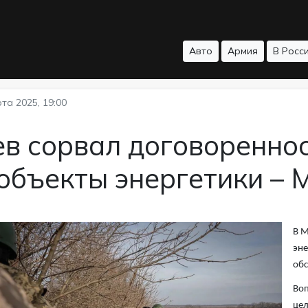
Авто
Армия
В Росс
та 2025, 19:00
в сорвал договоренно
 объекты энергетики –
В М
эне
обс
Воп
цел