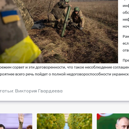
инф
обо
неф
ноч
Ран
есл
отв
Пре
режим сорвет и эти договоренности, что такое несоблюдение соглаше
роятнее всего речь пойдет о полной недоговороспособности украинск
татьи: Виктория Гвардеева