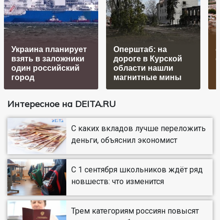
Украина планирует
Оперштаб: на
о
взять в заложники
дороге в Курской
один российский
области нашли
к
город
магнитные мины
Интересное на DEITA.RU
С каких вкладов лучше переложить
деньги, объяснил экономист
С 1 сентября школьников ждёт ряд
новшеств: что изменится
Трем категориям россиян повысят