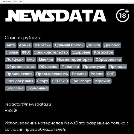
Список рубрик:
Авто
Армия
В России
Дальний Восток
Деньги
Донбасс
Жильё
ЖКХ
Законодательство
Здоровье
Казахстан
Лайфхак
Мир
Мнение
Новые территории
Образование
Обратная связь
Общество
Политика
Правосудие
Природа
Происшествия
Промышленность
Религия
Россия
СНГ
Спецоперация
Спорт
СССР 2.0
Транспорт
Украина
Экология
Экономика
redactor@newsdata.ru
RSS
Использование материалов
NewsData
разрешено только с
согласия правообладателей.