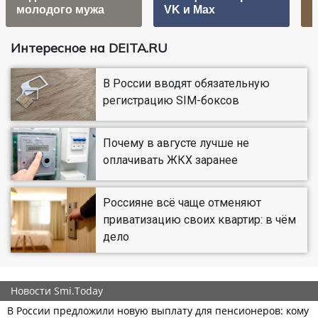
молодого мужа
VK и Max
к
Интересное на DEITA.RU
В России вводят обязательную
регистрацию SIM-боксов
Почему в августе лучше не
оплачивать ЖКХ заранее
Россияне всё чаще отменяют
приватизацию своих квартир: в чём
дело