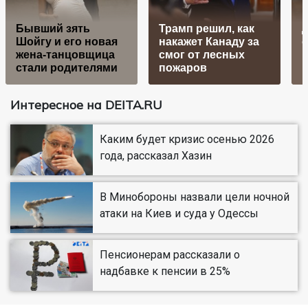
Бывший зять
Трамп решил, как
Шойгу и его новая
накажет Канаду за
о
жена-танцовщица
смог от лесных
к
стали родителями
пожаров
Интересное на DEITA.RU
Каким будет кризис осенью 2026
года, рассказал Хазин
В Минобороны назвали цели ночной
атаки на Киев и суда у Одессы
Пенсионерам рассказали о
надбавке к пенсии в 25%