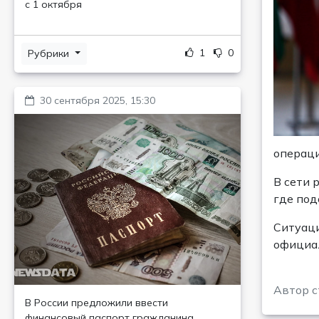
с 1 октября
1
0
Рубрики
30 сентября 2025, 15:30
операци
В сети 
где под
Ситуаци
официал
Автор с
В России предложили ввести
финансовый паспорт гражданина