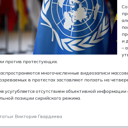
Со
пр
ал
по
пр
и 
– 
ут
и против протестующих.
распространяются многочисленные видеозаписи массовы
озреваемых в протестах заставляют ползать на четвере
я усугубляется отсутствием объективной информации
ьной позиции сирийского режима.
татьи: Виктория Гвардеева