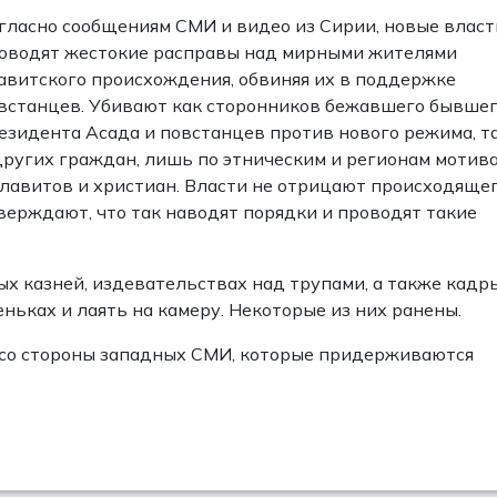
гласно сообщениям СМИ и видео из Сирии, новые власт
оводят жестокие расправы над мирными жителями
авитского происхождения, обвиняя их в поддержке
встанцев. Убивают как сторонников бежавшего бывше
езидента Асада и повстанцев против нового режима, т
других граждан, лишь по этническим и регионам мотив
алавитов и христиан. Власти не отрицают происходящег
верждают, что так наводят порядки и проводят такие
х казней, издевательствах над трупами, а также кадры
ньках и лаять на камеру. Некоторые из них ранены.
 со стороны западных СМИ, которые придерживаются