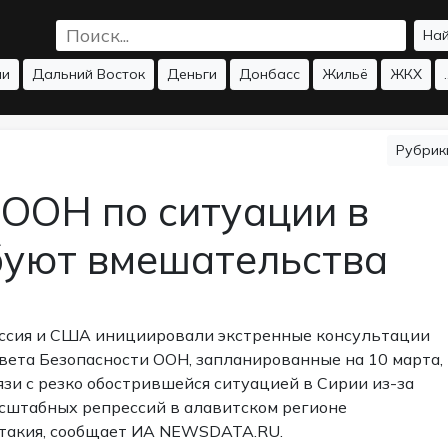
На
ии
Дальний Восток
Деньги
Донбасс
Жильё
ЖКХ
.
Рубри
 ООН по ситуации в
буют вмешательства
ссия и США инициировали экстренные консультации
вета Безопасности ООН, запланированные на 10 марта,
язи с резко обострившейся ситуацией в Сирии из-за
сштабных репрессий в алавитском регионе
такия, сообщает ИА NEWSDATA.RU.