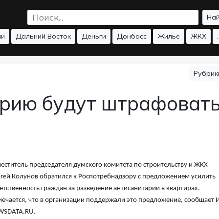
На
ии
Дальний Восток
Деньги
Донбасс
Жильё
ЖКХ
.
Рубри
рию будут штрафоват
еститель председателя думского комитета по строительству и ЖКХ
гей Колунов обратился к Роспотребнадзору с предложением усилить
етственность граждан за разведение антисанитарии в квартирах.
ечается, что в организации поддержали это предложение, сообщает 
WSDATA.RU.