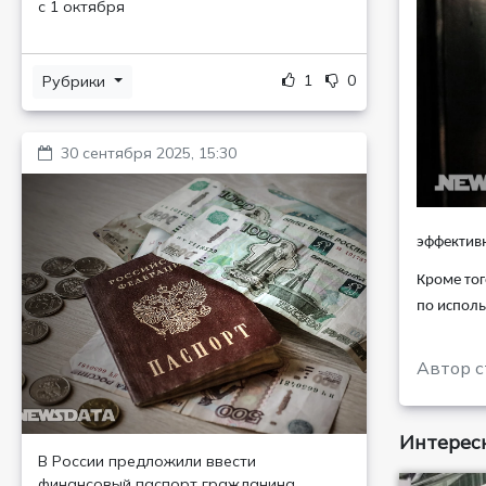
с 1 октября
1
0
Рубрики
30 сентября 2025, 15:30
эффективн
Кроме тог
по испол
Автор с
Интересн
В России предложили ввести
финансовый паспорт гражданина