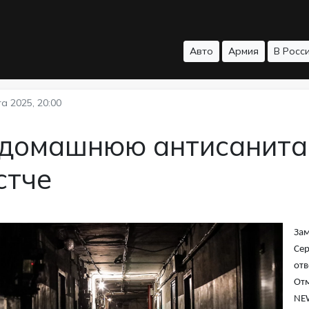
Авто
Армия
В Росс
а 2025, 20:00
 домашнюю антисанита
стче
Зам
Сер
отв
Отм
NE