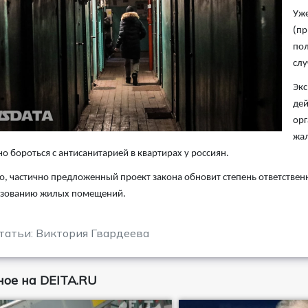
Уже
(пр
пол
слу
Экс
дей
орг
жал
о бороться с антисанитарией в квартирах у россиян.
о, частично предложенный проект закона обновит степень ответстве
ьзованию жилых помещений.
татьи: Виктория Гвардеева
ое на DEITA.RU