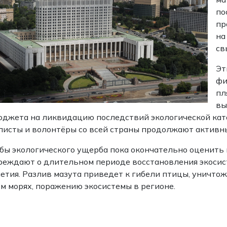
по
пр
на
св
Эт
фи
пл
вы
юджета на ликвидацию последствий экологической кат
исты и волонтёры со всей страны продолжают активны
ы экологического ущерба пока окончательно оценить 
еждают о длительном периоде восстановления экосисте
етия. Разлив мазута приведет к гибели птицы, уничто
м морях, поражению экосистемы в регионе.