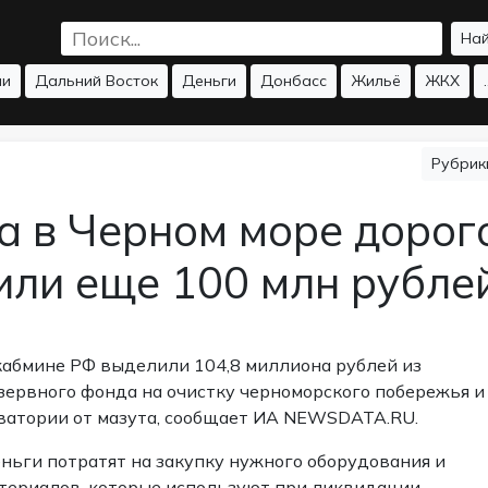
На
ии
Дальний Восток
Деньги
Донбасс
Жильё
ЖКХ
.
Рубри
а в Черном море дорог
или еще 100 млн рубле
кабмине РФ выделили 104,8 миллиона рублей из
зервного фонда на очистку черноморского побережья и
ватории от мазута, сообщает ИА NEWSDATA.RU.
ньги потратят на закупку нужного оборудования и
териалов, которые используют при ликвидации