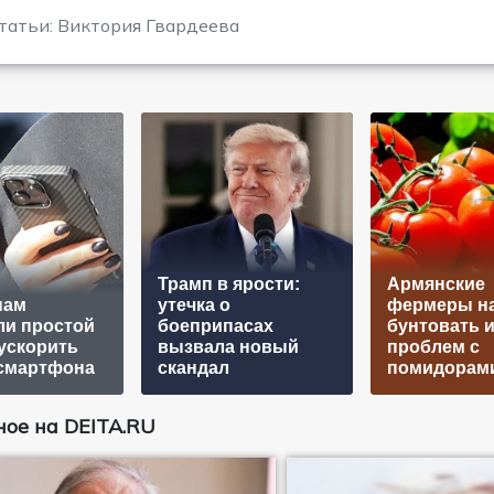
татьи: Виктория Гвардеева
Трамп в ярости:
Армянские
нам
утечка о
фермеры н
ли простой
боеприпасах
бунтовать и
ускорить
вызвала новый
проблем с
 смартфона
скандал
помидорам
ое на DEITA.RU