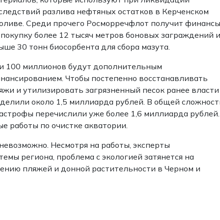
следствий разлива нефтяных остатков в Керченском
оливе. Среди прочего Росморречфлот получит финанс
 покупку более 12 тысяч метров боновых заграждений 
ыше 30 тонн биосорбента для сбора мазута.
и 100 миллионов будут дополнительным
нансированием. Чтобы постепенно восстанавливать
яжи и утилизировать загрязненный песок ранее власти
делили около 1,5 миллиарда рублей. В общей сложност
астрофы перечислили уже более 1,6 миллиарда рублей.
е работы по очистке акватории.
невозможно. Несмотря на работы, эксперты
мы региона, проблема с экологией затянется на
жению пляжей и донной растительности в Черном и