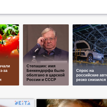
ачали
Степашин: имя
з-за
Бенкендорфа было
Спрос на
оболгано в царской
российские авт
и
России и СССР
резко снизился