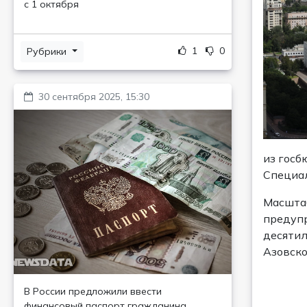
с 1 октября
1
0
Рубрики
30 сентября 2025, 15:30
из госб
Специал
Масштаб
предупр
десятил
Азовско
В России предложили ввести
финансовый паспорт гражданина