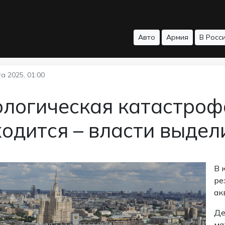
Авто
Армия
В Росс
а 2025, 01:00
ологическая катастроф
одится – власти выдел
В 
ре
ак
Де
ма