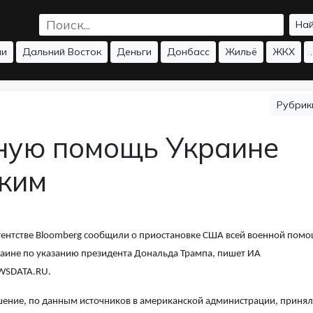
На
ии
Дальний Восток
Деньги
Донбасс
Жильё
ЖКХ
.
Рубри
ную помощь Украине
ским
гентстве Bloomberg сообщили о приостановке США всей военной пом
аине по указанию президента Дональда Трампа, пишет ИА
WSDATA.RU.
ение, по данным источников в американской администрации, приня