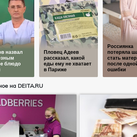
Россиянка
в назвал
Пловец Адеев
потеряла ш
езным
рассказал, какой
стать мате
е блюдо
еды ему не хватает
после одно
н
в Париже
ошибки
ое на DEITA.RU