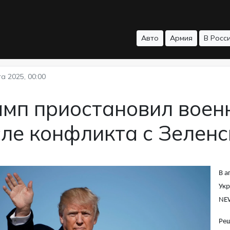
Авто
Армия
В Росс
а 2025, 00:00
амп приостановил воен
ле конфликта с Зелен
В а
Укр
NE
Реш