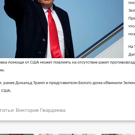
пос
Зел
Пре
что
поз
На 
Деп
вка помощи от США может повлиять на отсутствие ракет противовоз
ии.
 ранее Дональд Трамп и представители Белого дома обвинили Зеленск
и США.
татьи: Виктория Гвардеева