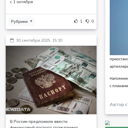
с 1 октября
1
0
Рубрики
30 сентября 2025, 15:30
приостано
артиллер
Напомним,
с планам
Автор с
В России предложили ввести
финансовый паспорт гражданина