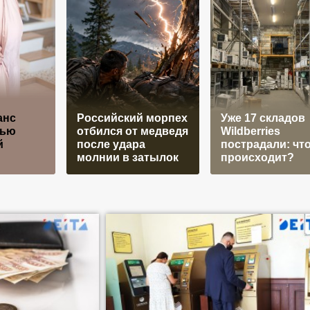
анс
Российский морпех
Уже 17 складов
рью
отбился от медведя
Wildberries
й
после удара
пострадали: чт
молнии в затылок
происходит?