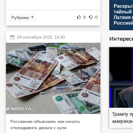
Раскрыт
тайный 
0
0
Латвия 
Рубрики
Россие
29 сентября 2025, 16:30
Интересн
Трампу п
американ
Россиянам объяснили, как начать
откладывать деньги с нуля