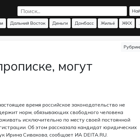
На
ии
Дальний Восток
Деньги
Донбасс
Жильё
ЖКХ
.
Рубри
прописке, могут
настоящее время российское законодательство не
держит норм, обязывающих свободного человека
оживать исключительно по месту своей постоянной
гистрации. Об этом рассказала кандидат юридических
ук Ирина Сивакова,
сообщает
ИА DEITA.RU.