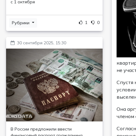
с 1 октября
1
0
Рубрики
30 сентября 2025, 15:30
квартир
не учас
Спустя 
условии
выселен
Она арг
членом 
Согласн
В России предложили ввести
финансовый паспорт гражданина
помещен