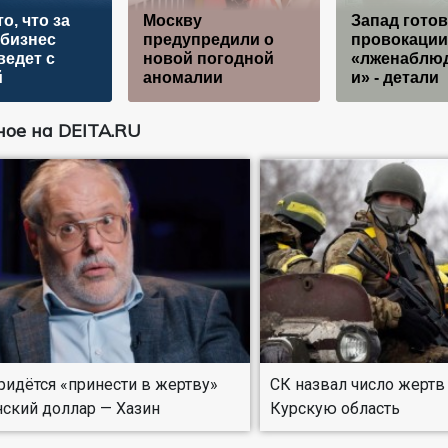
о, что за
Москву
Запад готов
бизнес
предупредили о
провокации
ведет с
новой погодной
«лженаблю
й
аномалии
и» - детали
ое на DEITA.RU
ридётся «принести в жертву»
СК назвал число жертв
ский доллар — Хазин
Курскую область