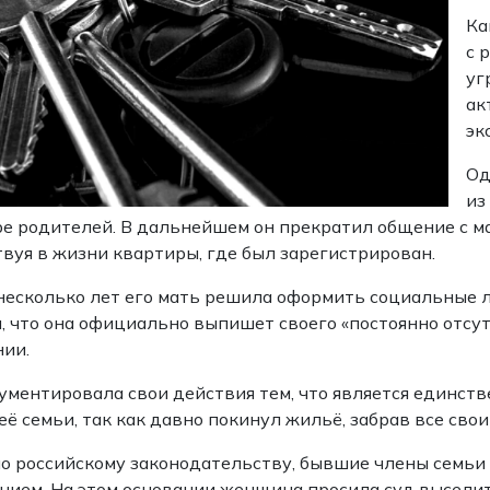
Ка
с 
уг
ак
эк
Од
из
е родителей. В дальнейшем он прекратил общение с м
твуя в жизни квартиры, где был зарегистрирован.
несколько лет его мать решила оформить социальные 
, что она официально выпишет своего «постоянно отсутс
ии.
ументировала свои действия тем, что является единст
её семьи, так как давно покинул жильё, забрав все свои
о российскому законодательству, бывшие члены семьи
ием. На этом основании женщина просила суд выселить