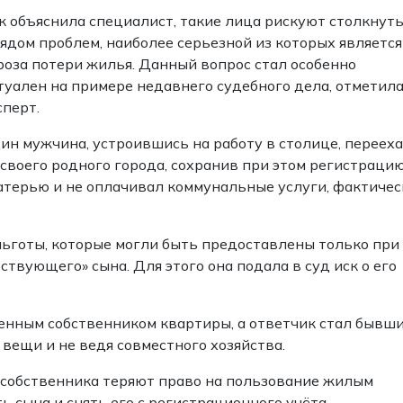
к объяснила специалист, такие лица рискуют столкнуть
рядом проблем, наиболее серьезной из которых является
роза потери жилья. Данный вопрос стал особенно
туален на примере недавнего судебного дела, отметил
сперт.
ин мужчина, устроившись на работу в столице, переех
 своего родного города, сохранив при этом регистрацию
атерью и не оплачивал коммунальные услуги, фактичес
льготы, которые могли быть предоставлены только при
твующего» сына. Для этого она подала в суд иск о его
венным собственником квартиры, а ответчик стал бывш
 вещи и не ведя совместного хозяйства.
 собственника теряют право на пользование жилым
 сына и снять его с регистрационного учёта.