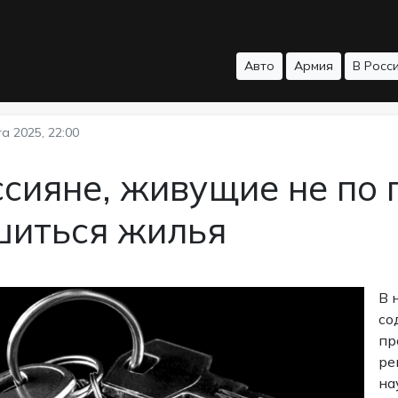
Авто
Армия
В Росс
а 2025, 22:00
сияне, живущие не по 
шиться жилья
В 
со
пр
ре
на