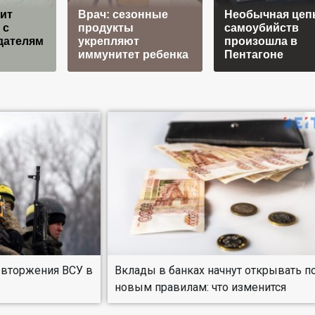
ит
Врач: сезонные
Необычная цеп
 с
продукты
самоубийств
дателям
укрепляют
произошла в
иммунитет ребенка
Пентагоне
 вторжения ВСУ в
Вклады в банках начнут открывать п
новым правилам: что изменится