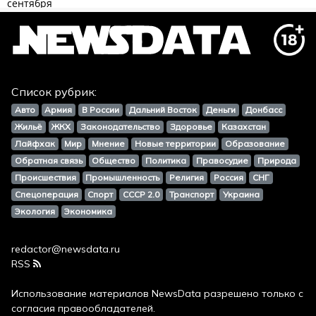
Список рубрик:
Авто
Армия
В России
Дальний Восток
Деньги
Донбасс
Жильё
ЖКХ
Законодательство
Здоровье
Казахстан
Лайфхак
Мир
Мнение
Новые территории
Образование
Обратная связь
Общество
Политика
Правосудие
Природа
Происшествия
Промышленность
Религия
Россия
СНГ
Спецоперация
Спорт
СССР 2.0
Транспорт
Украина
Экология
Экономика
redactor@newsdata.ru
RSS
Использование материалов
NewsData
разрешено только с
согласия правообладателей.