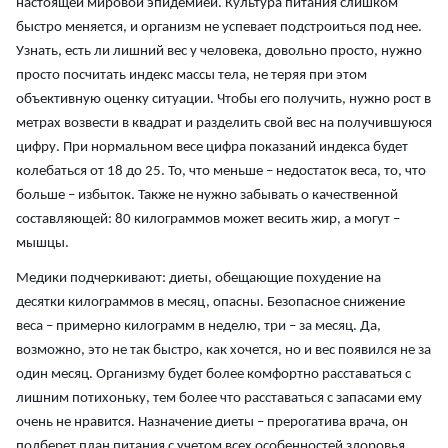
настоящей мировой эпидемией. Культура питания слишком
быстро меняется, и организм не успевает подстроиться под нее.
Узнать, есть ли лишний вес у человека, довольно просто, нужно
просто посчитать индекс массы тела, не теряя при этом
объективную оценку ситуации. Чтобы его получить, нужно рост в
метрах возвести в квадрат и разделить свой вес на получившуюся
цифру. При нормальном весе цифра показаний индекса будет
колебаться от 18 до 25. То, что меньше – недостаток веса, то, что
больше – избыток. Также не нужно забывать о качественной
составляющей: 80 килограммов может весить жир, а могут –
мышцы.
Медики подчеркивают: диеты, обещающие похудение на
десятки килограммов в месяц, опасны. Безопасное снижение
веса – примерно килограмм в неделю, три – за месяц. Да,
возможно, это не так быстро, как хочется, но и вес появился не за
один месяц. Организму будет более комфортно расставаться с
лишним потихоньку, тем более что расставаться с запасами ему
очень не нравится. Назначение диеты – прерогатива врача, он
подберет план питания с учетом всех особенностей здоровья.