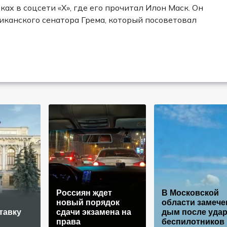
ах в соцсети «Х», где его прочитал Илон Маск. Он
иканского сенатора Грема, который посоветовал
Россиян ждет
В Московской
новый порядок
области замече
тавку
сдачи экзамена на
дым после уда
права
беспилотников