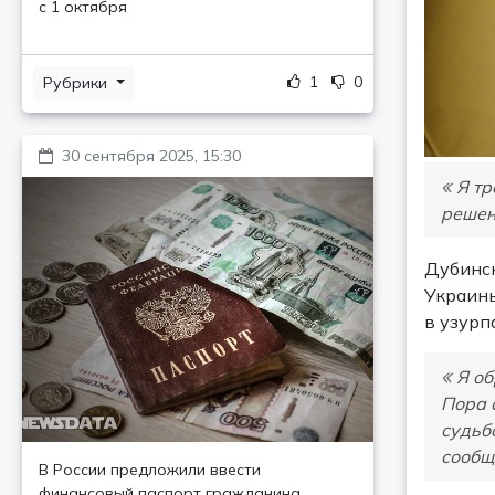
с 1 октября
1
0
Рубрики
30 сентября 2025, 15:30
Я тр
решен
Дубинск
Украины
в узурп
Я об
Пора 
судьб
сообщ
В России предложили ввести
финансовый паспорт гражданина