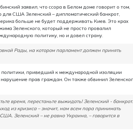
бинский заявил, что ссора в Белом доме говорит о том,
о для США Зеленский – дипломатический банкрот,
ерика больше не будет поддерживать Киев. Это крах
жима Зеленского, который не просто провалил
ждународную политику, но и довел страну.
овной Рады, на котором парламент должен принять
й политики, приведший к международной изоляции
 нарушение прав граждан. Он также обвинил Зеленско
ьте время, перестаньте выжидать! Зеленский - банкрот
ыход из кризиса – значит, нам всем пора принимать
США. Зеленский – не равно Украина, – говорится в