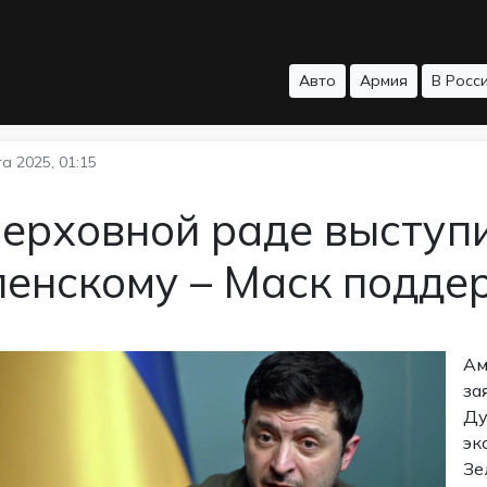
Авто
Армия
В Росс
а 2025, 01:15
Верховной раде выступ
ленскому – Маск подде
Ам
за
Ду
эк
Зе