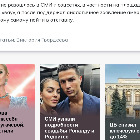
ие разошлось в СМИ и соцсетях, в частности на площадк
 «вау», а после поддержал аналогичное заявление амер
ому самому пойти в отставку.
татьи: Виктория Гвардеева
ова
а себя
СМИ узнали
угачевой.
подробности
ЦБ снизил
етили
свадьбы Роналду и
ключевую с
Родригес
до 14%