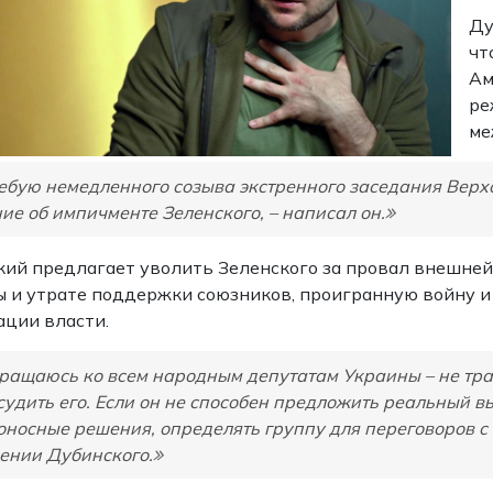
Ду
чт
Ам
ре
ме
ебую немедленного созыва экстренного заседания Верх
ие об импичменте Зеленского, – написал он.
ий предлагает уволить Зеленского за провал внешне
 и утрате поддержки союзников, проигранную войну и
ации власти.
ращаюсь ко всем народным депутатам Украины – не трат
судить его. Если он не способен предложить реальный в
оносные решения, определять группу для переговоров с 
ении Дубинского.