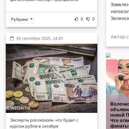
Заявлен
написал
Зеленск
0
0
Рубрики
Автор с
30 сентября 2025, 14:30
Волочк
объявил
новой П
Эксперты рассказали, что будет с
Что отв
фанаты
курсом рубля в октябре