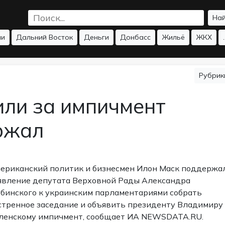
На
ии
Дальний Восток
Деньги
Донбасс
Жильё
ЖКХ
.
Рубри
или за импичмент
ржал
ериканский политик и бизнесмен Илон Маск поддержа
явление депутата Верховной Рады Александра
бинского к украинским парламентариями собрать
стренное заседание и объявить президенту Владимиру
ленскому импичмент, сообщает ИА NEWSDATA.RU.