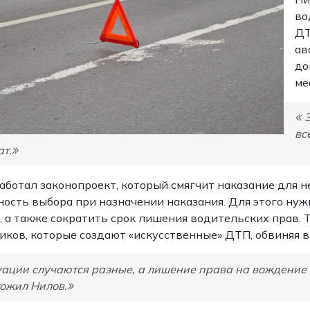
во
ДТ
ав
до
ме
вс
т.
аботал законопроект, который смягчит наказание для 
ость выбора при назначении наказания. Для этого нуж
 а также сократить срок лишения водительских прав. Т
ков, которые создают «искусственные» ДТП, обвиняя во
ации случаются разные, а лишение права на вождение а
ожил Нилов.