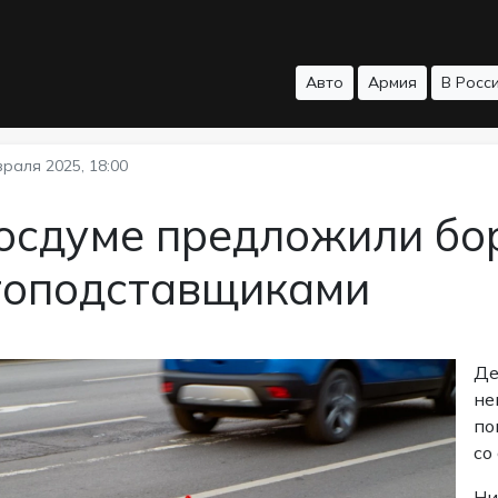
Авто
Армия
В Росс
раля 2025, 18:00
осдуме предложили бо
топодставщиками
Де
не
по
со
Ни