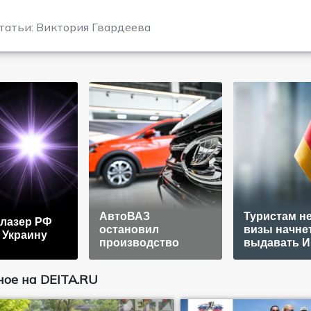
татьи: Виктория Гвардеева
АвтоВАЗ
Туристам н
лазер РФ
остановил
визы начне
 Украину
производство
выдавать 
ое на DEITA.RU