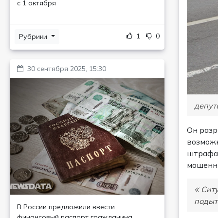
с 1 октября
1
0
Рубрики
30 сентября 2025, 15:30
депута
Он разр
возможн
штрафа,
мошенни
Ситу
подыт
В России предложили ввести
финансовый паспорт гражданина