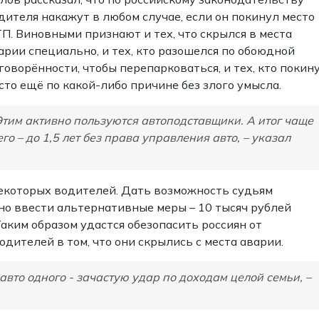
дителя накажут в любом случае, если он покинул место
П. Виновными признают и тех, что скрылся в места
арии специально, и тех, кто разошелся по обоюдной
говорённости, чтобы перепарковаться, и тех, кто покин
сто ещё по какой-либо причине без злого умысла.
Этим активно пользуются автоподставщики. А итог чаще
его – до 1,5 лет без права управления авто, – указал
некоторых водителей. Дать возможность судьям
но ввести альтернативные меры – 10 тысяч рублей
аким образом удастся обезопасить россиян от
дителей в том, что они скрылись с места аварии.
вто одного - зачастую удар по доходам целой семьи, –