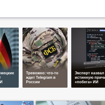
емецкие
Тревожно: что-то
Эксперт назвал
т
ждет Telegram в
истинную прич
ИИ
России
«побега» ИИ