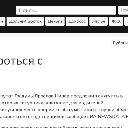
На
ии
Дальний Восток
Деньги
Донбасс
Жильё
ЖКХ
.
Рубри
роться с
путат Госдумы Ярослав Нилов предложил смягчить в
которых ситуациях наказание для водителей,
кинувших место аварии, чтобы уменьшить случаи обма
 стороны автоподставщиков, сообщает ИА NEWSDATA.R
лов рассказал, что по российскому законодательству