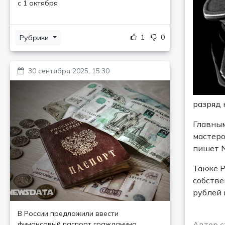
с 1 октября
1
0
Рубрики
30 сентября 2025, 15:30
разряд 
Главным
мастеро
пишет N
Также Р
собстве
рублей 
В России предложили ввести
финансовый паспорт гражданина
Автор с