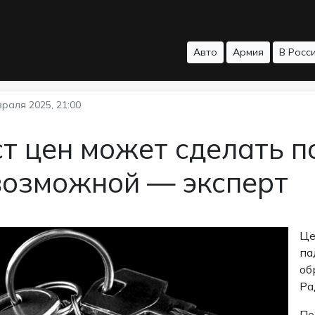
Авто
Армия
В Росс
раля 2025, 21:00
т цен может сделать п
возможной — эксперт
Це
па
об
Ра
По