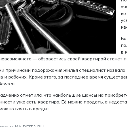
оч
ко
ус
кв
Бо
по
в 
невозможного — обзавестись своей квартирой станет п
и причинами подорожания жилья специалист назвала р
в и рабочих. Кроме этого, за последнее время существ
ews.ru.
адченко отметила, что наибольшие шансы на приобретен
нности уже есть квартира. Её можно продать, а недос
можно взять в кредит.
татьи: ИА DEITA.RU