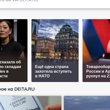
сказала об
по складам
Ещё одна страна
Товарообор
ies в
захотела вступить
России и А
асти
в НАТО
рухнул на 
ое на DEITA.RU