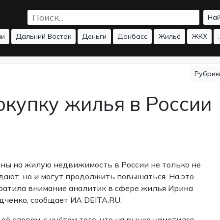
На
ии
Дальний Восток
Деньги
Донбасс
Жильё
ЖКХ
.
Рубри
окупку жилья в России
ны на жилую недвижимость в России не только не
дают, но и могут продолжить повышаться. На это
ратила внимание аналитик в сфере жилья Ирина
дченко,
сообщает
ИА DEITA.RU.
 её словам, с учётом того, что на рынке наметился