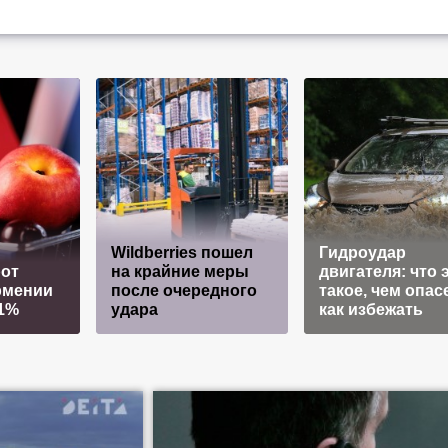
Wildberries пошел
Гидроудар
от
на крайние меры
двигателя: что 
рмении
после очередного
такое, чем опас
21%
удара
как избежать