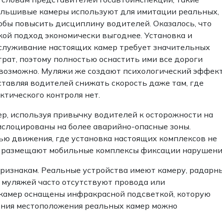
льшивые камеры используют для имитации реальных,
обы повысить дисциплину водителей. Оказалось, что
кой подход экономически выгоднее. Установка и
служивание настоящих камер требует значительных
трат, поэтому полностью оснастить ими все дороги
возможно. Муляжи же создают психологический эффект
ставляя водителей снижать скорость даже там, где
ктического контроля нет.
р, используя привычку водителей к осторожности на
дислоцированы на более аварийно-опасные зоны.
ью движения, где установка настоящих комплексов не
о размещают мобильные комплексы фиксации нарушени
ризнакам. Реальные устройства имеют камеру, радарн
 муляжей часто отсутствуют провода или
 камер оснащены инфракрасной подсветкой, которую
ения местоположения реальных камер можно