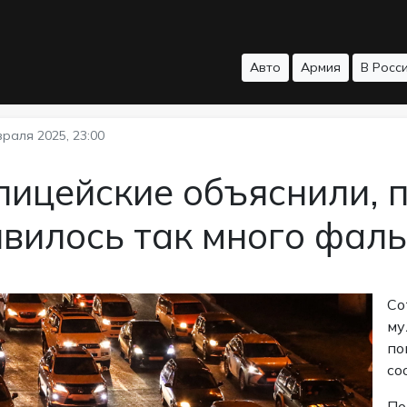
Авто
Армия
В Росс
раля 2025, 23:00
ицейские объяснили, 
явилось так много фал
Со
му
по
со
По