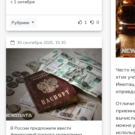
с 1 октября
1
0
Рубрики
30 сентября 2025, 15:30
Часто м
этих уч
Имитаци
оправда
Отличит
приемни
вычисли
можно у
В России предложили ввести
использ
финансовый паспорт гражданина