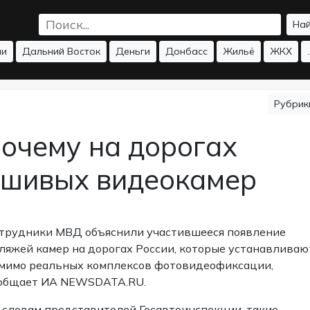
На
ии
Дальний Восток
Деньги
Донбасс
Жильё
ЖКХ
.
Рубри
почему на дорогах
ьшивых видеокамер
трудники МВД объяснили участившееся появление
ляжей камер на дорогах России, которые устанавливаю
мимо реальных комплексов фотовидеофиксации,
общает ИА NEWSDATA.RU.
 словам представителей Госавтоинспекции, такие