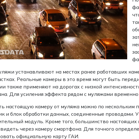
фа
чт
та
об
за
не
за
фа
уляжи устанавливают на местах ранее работавших каме
астках. Реальные камеры в это время могут быть пере
и также применяют на дорогах с низкой интенсивност
на. Для усиления эффекта рядом с муляжами временн
ь настоящую камеру от муляжа можно по нескольким п
к и блок обработки данных, соединенные проводами. У
тельный модуль. Кроме того, большинство настоящих
видеть через камеру смартфона. Для точного определ
овать официальную карту ГАИ.