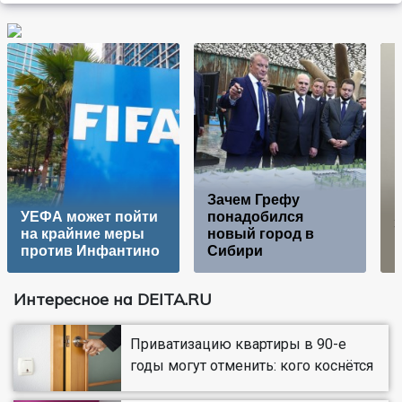
Зачем Грефу
УЕФА может пойти
понадобился
на крайние меры
новый город в
г
против Инфантино
Сибири
Интересное на DEITA.RU
Приватизацию квартиры в 90-е
годы могут отменить: кого коснётся