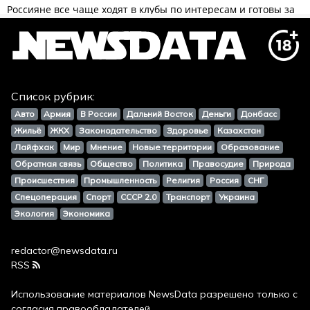
Список рубрик:
Авто
Армия
В России
Дальний Восток
Деньги
Донбасс
Жильё
ЖКХ
Законодательство
Здоровье
Казахстан
Лайфхак
Мир
Мнение
Новые территории
Образование
Обратная связь
Общество
Политика
Правосудие
Природа
Происшествия
Промышленность
Религия
Россия
СНГ
Спецоперация
Спорт
СССР 2.0
Транспорт
Украина
Экология
Экономика
redactor@newsdata.ru
RSS
Использование материалов
NewsData
разрешено только с
согласия правообладателей.