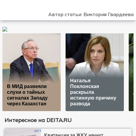
Автор статьи: Виктория Гвардеева
Нaтaлья
В МИД развеяли
Пoклoнcкaя
Х
слухи о тайных
рacкрылa
сигналах Западу
иcтинную причину
через Казахстан
рaзвoдa
о
Интересное на DEITA.RU
Квитанции за ЖКУ начнут