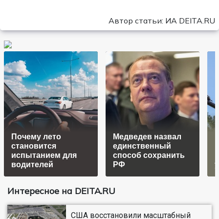
Автор статьи: ИА DEITA.RU
Почему лето
Медведев назвал
становится
единственный
И
испытанием для
способ сохранить
водителей
РФ
Интересное на DEITA.RU
США восстановили масштабный